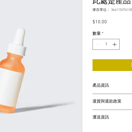
此處是產品
庫存單位： 364115376135
$10.00
價
格
數量
*
產品資訊
這是產品詳情，適合
退貨與退款政策
寸、材料、保固和清
品的獨特之處，以及
這是退貨與退款政策
能在購買之前清楚了
運送資訊
產品。撰寫政策時，
客有信心和决心購買
顧客有信心購買您的
這是個運送政策，適