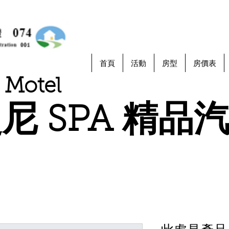
首頁
活動
房型
房價表
 Motel
曼尼 SPA 精品