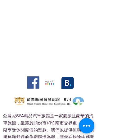
© 亞漫妮商務汽車旅館有限公司 Amani Motel. All
亞曼尼SPA精品汽車旅館是
一家氣派且豪華的汽
rights reserved. 2021
車旅館，坐落於頭份市和竹南市交界處，讓您輕
鬆享受休閒度假的樂趣。我們以提供無與倫比的
服務和舒適的住宿環境為榮，讓您在旅途中感受