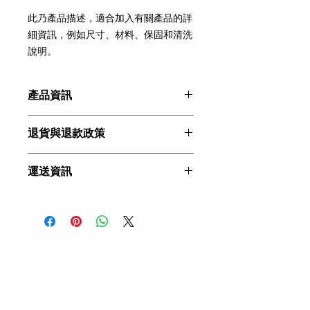
此乃產品描述，適合加入有關產品的詳
細資訊，例如尺寸、材料、保固和清洗
說明。
產品資訊
這是產品詳情，適合加入有關產品的更
退貨與退款政策
多資訊，例如尺寸、材料、保固和清洗
說明。另外，您也可在此處形容產品的
這是退貨與退款政策，適合向客戶解釋
獨特之處，以及可給客戶帶來的好處。
運送資訊
如何處理不滿意的產品。撰寫政策時，
買家總是希望能在購買之前清楚了解產
請盡量開門見山，以便建立互信，讓顧
品。所以請盡量提供資訊，讓顧客有信
這是個運送政策，適合加入與運送方
客有信心購買您的產品。
心和决心購買產品。
法、包裝和費用相關的資訊。撰寫政策
時，請盡量開門見山，以便建立互信，
讓顧客有信心購買您的產品。
351 苗栗縣頭份市後庄里公園六街
96號
電話03
762 9777
傳真03
762 5289
amanitoufen@gmail.com